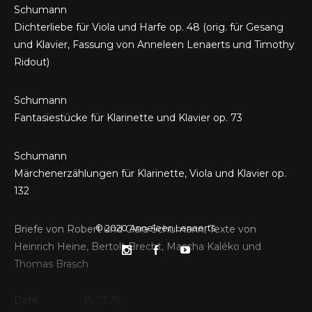
Schumann
Dichterliebe für Viola und Harfe op. 48 (orig. für Gesang
und Klavier, Fassung von Anneleen Lenaerts und Timothy
Ridout)
Schumann
Fantasiestücke für Klarinette und Klavier op. 73
Schumann
Märchenerzählungen für Klarinette, Viola und Klavier op.
132
© 2020
Anneleen Lenaerts
.
Briefe von Robert und Clara Schumann, Texte von
Heinrich Heine, Bertolt Brecht, Mascha Kaléko und
Thomas Brasch
Date
15.03.26